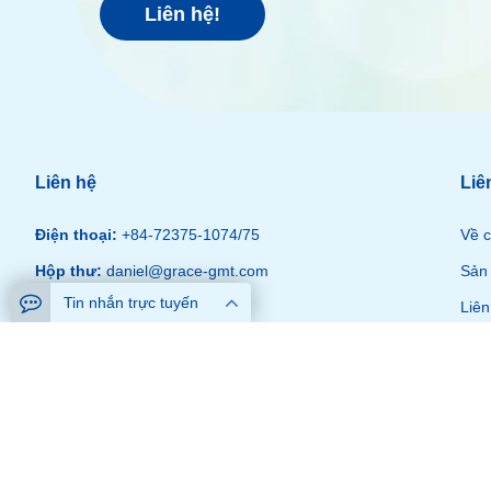
Liên hệ!
Liên hệ
Liê
Điện thoại:
+84-72375-1074/75
Về c
Hộp thư:
daniel@grace-gmt.com
Sản
Tin nhắn trực tuyến
WhatsAPP:
Liên
Thời gian làm việc:
Thứ hai– Thứ Sáu 8.30– 6 giờ chiều
Copyright © Công ty TNHH Quần áo Zhida