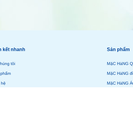
n kết nhanh
Sản phẩm
húng tôi
MặC HàNG Q
 phẩm
MặC HàNG đ
 hệ
MặC HàNG Á
MặC HàNG Á