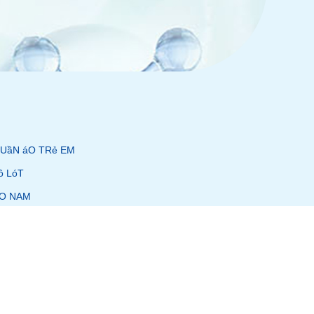
UầN áO TRẻ EM
ồ LóT
O NAM
O Nữ